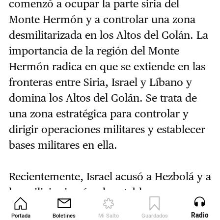
comenzó a ocupar la parte siria del
Monte Hermón y a controlar una zona
desmilitarizada en los Altos del Golán. La
importancia de la región del Monte
Hermón radica en que se extiende en las
fronteras entre Siria, Israel y Líbano y
domina los Altos del Golán. Se trata de
una zona estratégica para controlar y
dirigir operaciones militares y establecer
bases militares en ella.
Recientemente, Israel acusó a Hezbolá y a
las milicias iraníes de establecer una
estructura militar en esta región. Es
Radio
Portada
Boletines
Mi Salto
Guardados
Revista