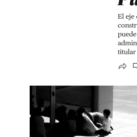
El eje
constr
puede 
admini
titula