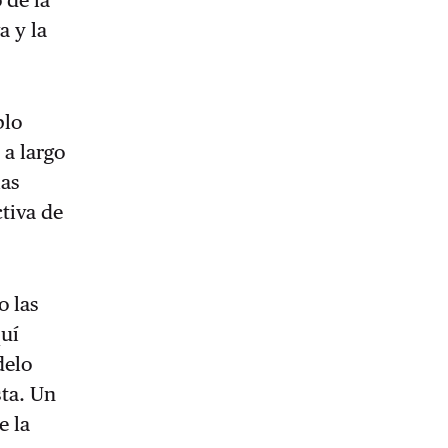
a y la
blo
 a largo
ias
tiva de
o las
quí
delo
sta. Un
e la