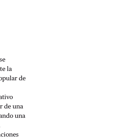
se
te la
opular de
ativo
r de una
cando una
a
aciones