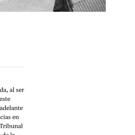
da, al ser
este
 adelante
cias en
 Tribunal
 de la