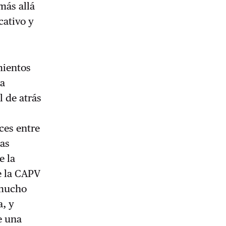
más allá
cativo y
mientos
ia
l de atrás
ces entre
ras
e la
de la CAPV
 mucho
a, y
e una