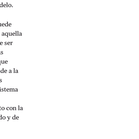
odelo.
puede
r aquella
e ser
as
que
de a la
s
sistema
to con la
do y de