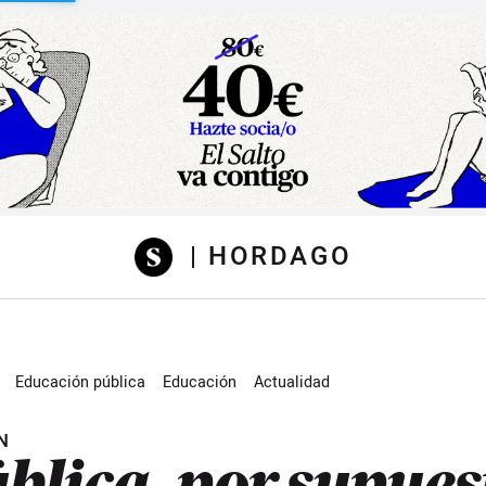
sibilidad
| HORDAGO
Educación pública
Educación
Actualidad
N
blica, por supues