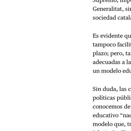
Generalitat, s
sociedad cata
Es evidente qu
tampoco facilit
plazo; pero, t
adecuadas a la
un modelo ed
Sin duda, las 
políticas públ
conocemos de 
educativo “naci
modelo que, tr