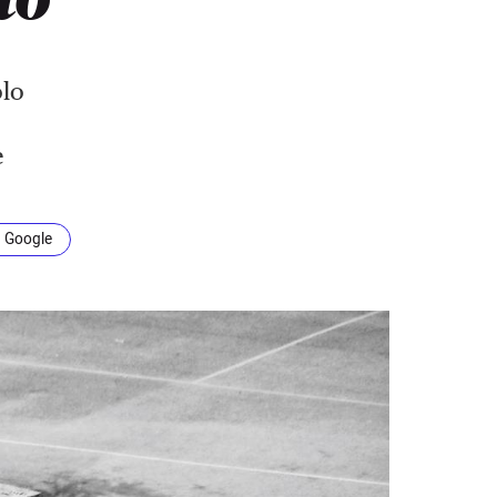
olo
e
n Google