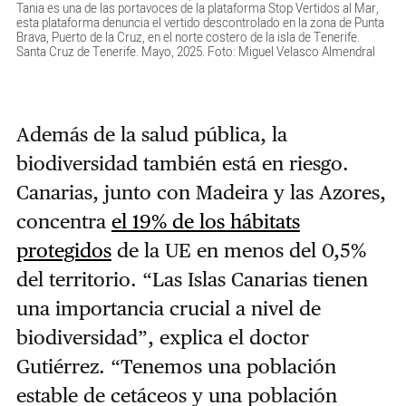
Tania es una de las portavoces de la plataforma Stop Vertidos al Mar,
esta plataforma denuncia el vertido descontrolado en la zona de Punta
Brava, Puerto de la Cruz, en el norte costero de la isla de Tenerife.
Santa Cruz de Tenerife. Mayo, 2025. Foto: Miguel Velasco Almendral
Además de la salud pública, la
biodiversidad también está en riesgo.
Canarias, junto con Madeira y las Azores,
concentra
el 19% de los hábitats
protegidos
de la UE en menos del 0,5%
del territorio. “Las Islas Canarias tienen
una importancia crucial a nivel de
biodiversidad”, explica el doctor
Gutiérrez. “Tenemos una población
estable de cetáceos y una población