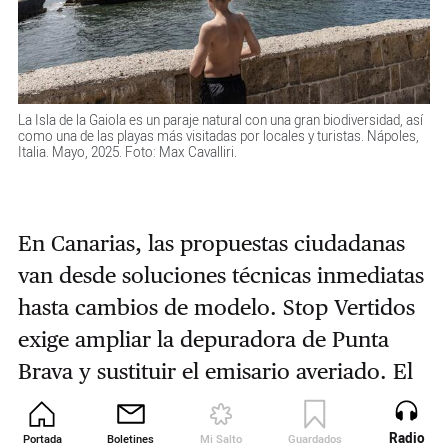
La Isla de la Gaiola es un paraje natural con una gran biodiversidad, así
como una de las playas más visitadas por locales y turistas. Nápoles,
Italia. Mayo, 2025. Foto: Max Cavalliri.
En Canarias, las propuestas ciudadanas
van desde soluciones técnicas inmediatas
hasta cambios de modelo. Stop Vertidos
exige ampliar la depuradora de Punta
Brava y sustituir el emisario averiado. El
doctor Gutiérrez insiste en reforzar las
plantas de tratamiento: “Hay que
Radio
Portada
Boletines
Mi Salto
Guardados
Revista