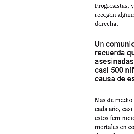
Progresistas, 
recogen alguno
derecha.
Un comunic
recuerda q
asesinadas 
casi 500 ni
causa de e
Más de medio c
cada año, casi
estos feminici
mortales en co