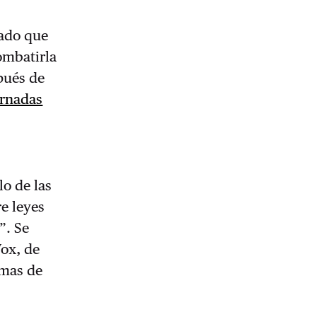
cado que
ombatirla
pués de
ornadas
s
lo de las
re leyes
”. Se
Vox, de
imas de