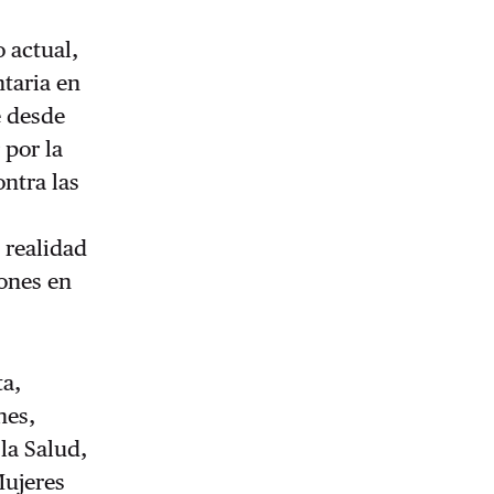
o actual,
ntaria en
e desde
 por la
ontra las
 realidad
lones en
ta,
nes,
la Salud,
Mujeres