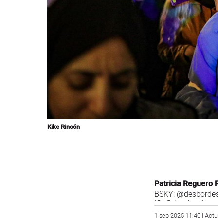
Kike Rincón
Patricia Reguero 
BSKY:
@desbordes
IG:
@des_bordes
1 sep 2025 11:40 | Actu