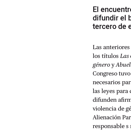
El encuentr
difundir el
tercero de 
Las anteriores
los títulos
Las 
género
y
Abuela
Congreso tuvo 
necesarios par
las leyes para
difunden afir
violencia de g
Alienación Par
responsable s 