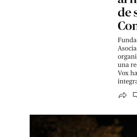
de 
Con
Fundac
Asocia
organi
una re
Vox ha
integr