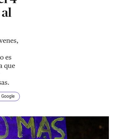
 al
venes,
o es
a que
sas.
n Google