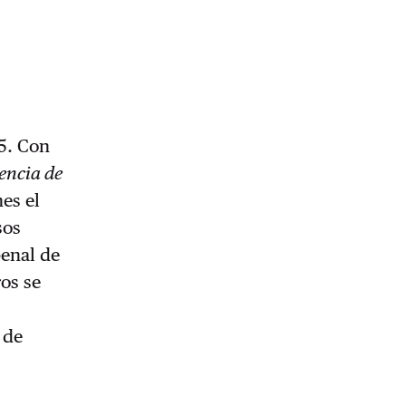
25. Con
lencia de
nes el
sos
penal de
ros se
 de