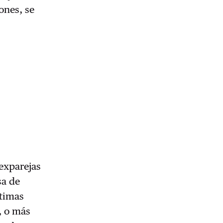
ones, se
exparejas
sa de
ctimas
, o más