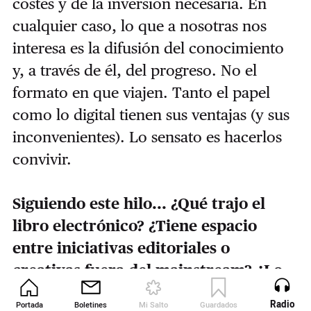
costes y de la inversión necesaria. En
cualquier caso, lo que a nosotras nos
interesa es la difusión del conocimiento
y, a través de él, del progreso. No el
formato en que viajen. Tanto el papel
como lo digital tienen sus ventajas (y sus
inconvenientes). Lo sensato es hacerlos
convivir.
Siguiendo este hilo... ¿Qué trajo el
libro electrónico? ¿Tiene espacio
entre iniciativas editoriales o
creativas fuera del mainstream? ¿Lo
pequeño —lo hermoso— todavía
Radio
Portada
Boletines
Mi Salto
Guardados
Revista