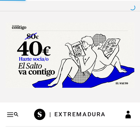
Salto a contenido
Salto a navegación
Conteni
| EXTREMADURA