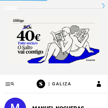
Salto a contenido
Salto a navegación
Conteni
| GALIZA