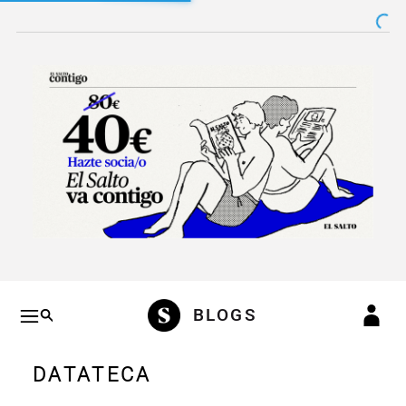
Salto a contenido
Salto a navegación
Conteni
BLOGS
DATATECA