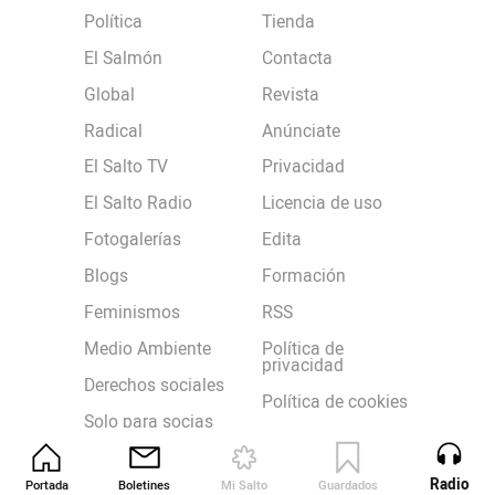
Política
Tienda
El Salmón
Contacta
Global
Revista
Radical
Anúnciate
El Salto TV
Privacidad
El Salto Radio
Licencia de uso
Fotogalerías
Edita
Blogs
Formación
Feminismos
RSS
Medio Ambiente
Política de
privacidad
Derechos sociales
Política de cookies
Solo para socias
Terminos y
condiciones
Boletines
Radio
Portada
Boletines
Mi Salto
Guardados
Revista