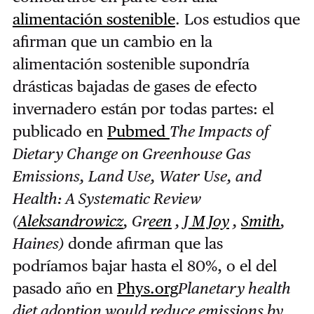
alimentación sostenible
. Los estudios que
afirman que un cambio en la
alimentación sostenible supondría
drásticas bajadas de gases de efecto
invernadero están por todas partes: el
publicado en
Pubmed
The Impacts of
Dietary Change on Greenhouse Gas
Emissions, Land Use, Water Use, and
Health: A Systematic Review
(
Aleksandrowicz
, Gr
een
, J
M Joy
,
Smith
,
Haines)
donde afirman que las
podríamos bajar hasta el 80%, o el del
pasado año en
Phys.org
Planetary health
diet adoption would reduce emissions by