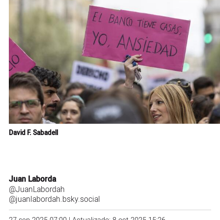
David F. Sabadell
Juan Laborda
@JuanLabordah
@juanlabordah.bsky.social