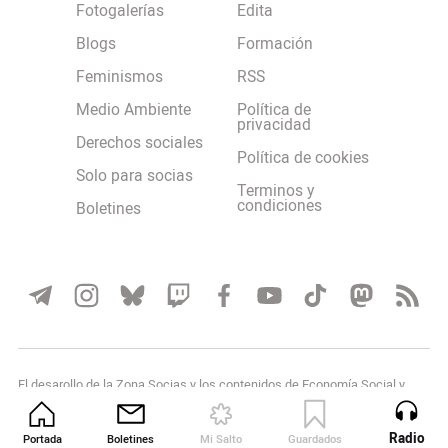
Fotogalerías
Edita
Blogs
Formación
Feminismos
RSS
Medio Ambiente
Política de
privacidad
Derechos sociales
Política de cookies
Solo para socias
Terminos y
condiciones
Boletines
El desarollo de la Zona Socias y los contenidos de Economía Social y
Solidaria han contado con el apoyo de
Radio
Portada
Boletines
Mi Salto
Guardados
Revista