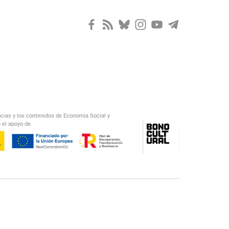
ocias y los contenidos de Economía Social y
 el apoyo de
/
El Salto Radio
Abecedario Latinoamericano
Recomendado
📅︎
OTROS PODCAST