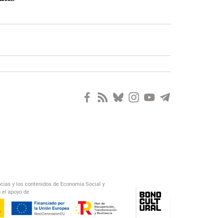
ocias y los contenidos de Economía Social y
 el apoyo de