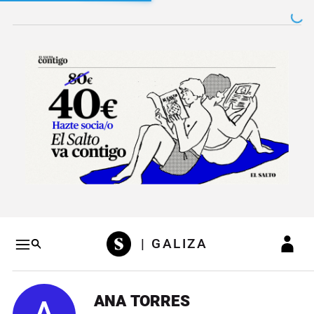
Salto a contenido
Salto a navegación
Conteni
| GALIZA
ANA TORRES