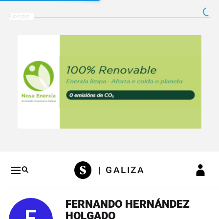
Salto a contenido
Salto a navegación
Conteni
| GALIZA
FERNANDO HERNÁNDEZ
HOLGADO