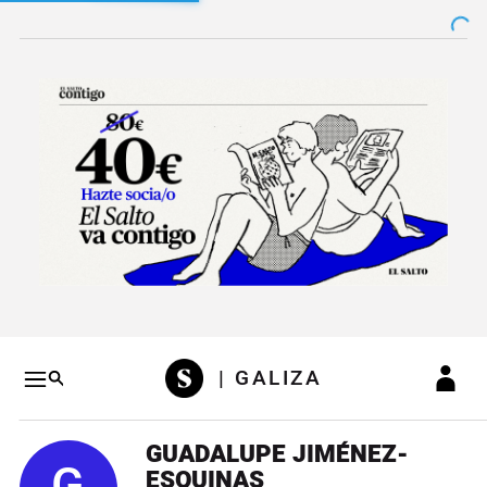
Salto a contenido
Salto a navegación
Conteni
| GALIZA
GUADALUPE JIMÉNEZ-
ESQUINAS