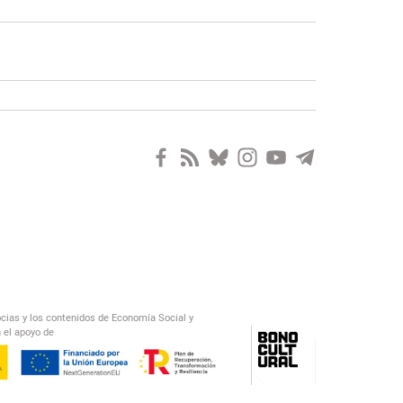
ocias y los contenidos de Economía Social y
 el apoyo de