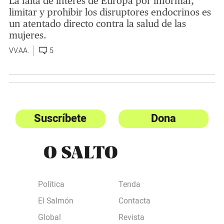
La falta de interés de Europa por informar,
limitar y prohibir los disruptores endocrinos es
un atentado directo contra la salud de las
mujeres.
VV.AA.
5
Suscríbete
Dona
Política
Tenda
El Salmón
Contacta
Global
Revista