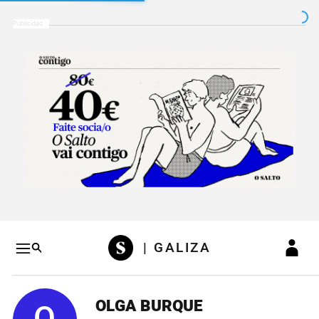
Salto a contenido
Salto a navegación
Conteni
| GALIZA
OLGA BURQUE