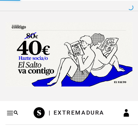
Salto a contenido
Salto a navegación
Conteni
| EXTREMADURA