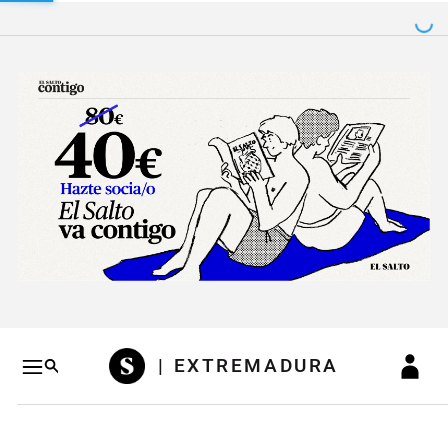
Salto a contenido
Salto a navegación
Conteni
| EXTREMADURA