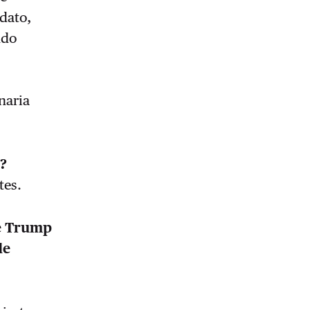
dato,
ndo
naria
d?
ntes.
ue Trump
de