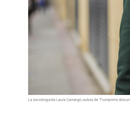
La sociolingüista Laura Camargo, autora de 'Trumpismo discursi