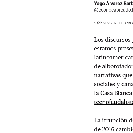
Yago Álvarez Bar
@econocabreado.b
Coordinador de la
9 feb 2025 07:00 | Actu
Los discursos 
estamos prese
latinoamerican
de alborotador
narrativas que
sociales y ca
la Casa Blanca
tecnofeudalist
La irrupción 
de 2016 cambió