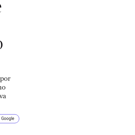
e
o
 por
mo
eva
n Google