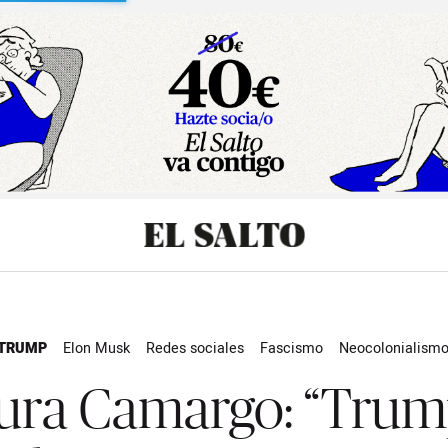
sibilidad
 TRUMP
Elon Musk
Redes sociales
Fascismo
Neocolonialism
alley
Isabel Díaz Ayuso
Estados Unidos
Extrema derecha
Actu
ura Camargo: “Trum