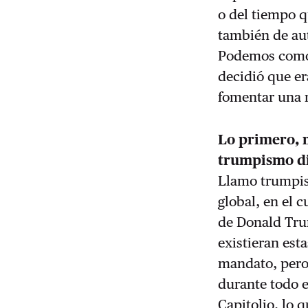
o del tiempo q
también de aut
Podemos como m
decidió que er
fomentar una r
Lo primero, 
trumpismo di
Llamo trumpism
global, en el c
de Donald Tru
existieran est
mandato, pero 
durante todo e
Capitolio, lo 