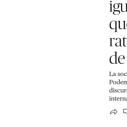
ig
qu
ra
de
La soc
Podemo
discur
intern