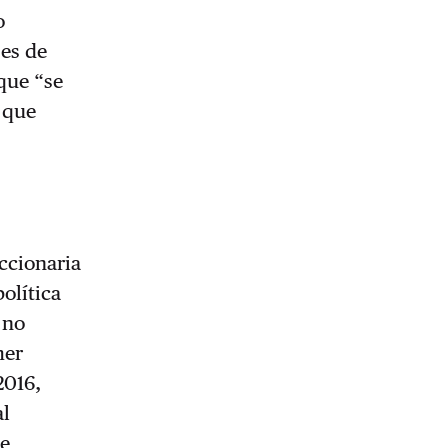
o
ses de
que “se
 que
ccionaria
política
 no
mer
2016,
al
ue