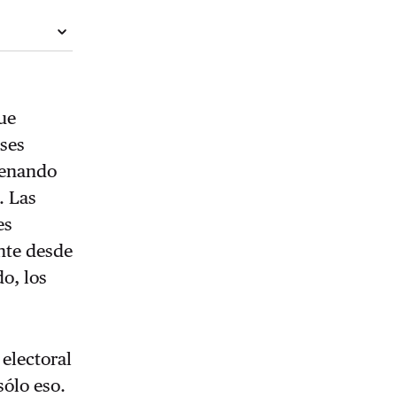
que
ses
lenando
. Las
es
nte desde
o, los
electoral
sólo eso.