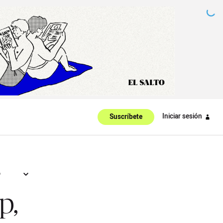
Iniciar sesión
Suscríbete
o
alidad
p,