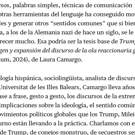
rsos, palabras simples, técnicas de comunicación
otras herramientas del lenguaje ha conseguido mo
es y generar otros “sentidos comunes” que si bie
a, a los de la Alemania nazi de hace un siglo, se le
ecer mucho. Esa podría ser la tesis base de
Trum
gen y expansión del discurso de la ola reaccionaria 
rbum, 2024), de Laura Camargo.
logía hispánica, sociolingüista, analista de discur
Universitat de les Illes Balears, Camargo lleva año
se a frase, gesto a gesto, los discursos de la extr
implicaciones sobre la ideología, el sentido común
vimientos políticos globales que los Trump, Milei
urno están llevando a la práctica. Charlamos con e
 de Trump, de conejos-monstruo, de secuestros s