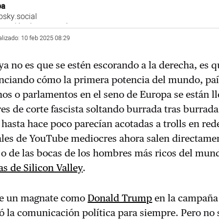
ba
sky.social
 sección de economía
alizado: 10 feb 2025 08:29
ya no es que se estén escorando a la derecha, es 
nciando cómo la primera potencia del mundo, paí
os o parlamentos en el seno de Europa se están l
es de corte fascista soltando burrada tras burrada
 hasta hace poco parecían acotadas a trolls en red
nales de YouTube mediocres ahora salen directame
 o de las bocas de los hombres más ricos del mund
as de Silicon Valley
.
de un magnate como
Donald Trump
en la campaña 
 la comunicación política para siempre. Pero no 