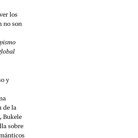
ver los
n no son
pismo
global
so y
s
ema
 de la
, Bukele
lla sobre
emánticos