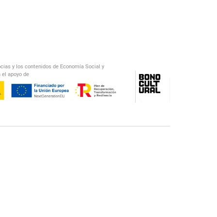
ocias y los contenidos de Economía Social y
 el apoyo de
/
El Salto Radio
Abecedario Latinoamericano
Recomendado
📅︎
OTROS PODCAST