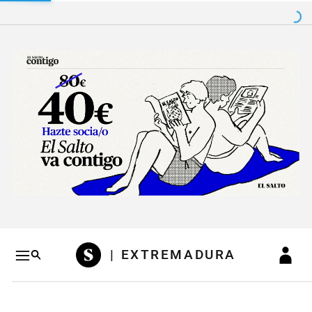
Salto a contenido
Salto a navegación
Conteni
| EXTREMADURA