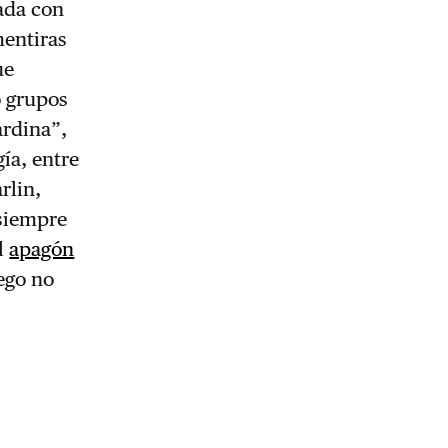
ada con
mentiras
ue
o grupos
ardina”,
ía, entre
rlin,
“siempre
l
apagón
ego no