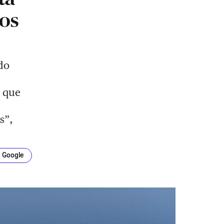
los
do
o que
s”,
n Google