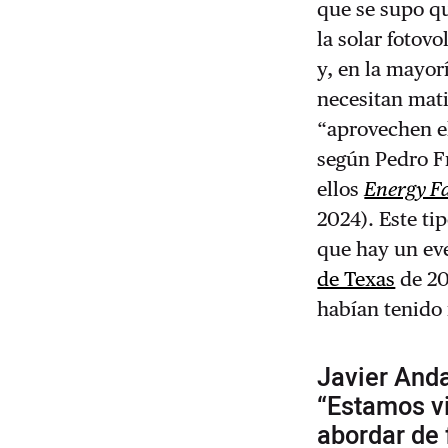
que se supo qu
la solar fotov
y, en la mayor
necesitan mati
“aprovechen el
según Pedro Fr
ellos
Energy F
2024). Este ti
que hay un ev
de Texas
de 20
habían tenido 
Javier Anda
“Estamos v
abordar de 