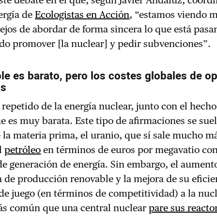
ste debate en el que, según Javier Andaluz, coord
ergía de
Ecologistas en Acción
, “estamos viendo 
lejos de abordar de forma sincera lo que está pasa
do promover [la nuclear] y pedir subvenciones”.
le es barato, pero los costes globales de o
os
repetido de la energía nuclear, junto con el hech
ue es muy barata. Este tipo de afirmaciones se sue
e la materia prima, el uranio, que sí sale mucho m
el
petróleo
en términos de euros por megavatio co
de generación de energía. Sin embargo, el aumento
a de producción renovable y la mejora de su eficie
de juego (en términos de competitividad) a la nucl
ás común que una central nuclear
pare sus reacto