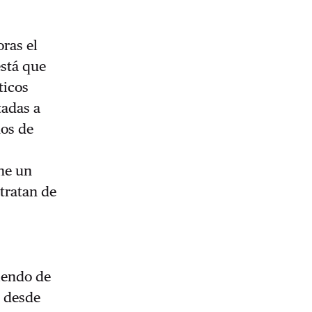
ras el
está que
ticos
tadas a
nos de
ne un
 tratan de
ciendo de
i desde