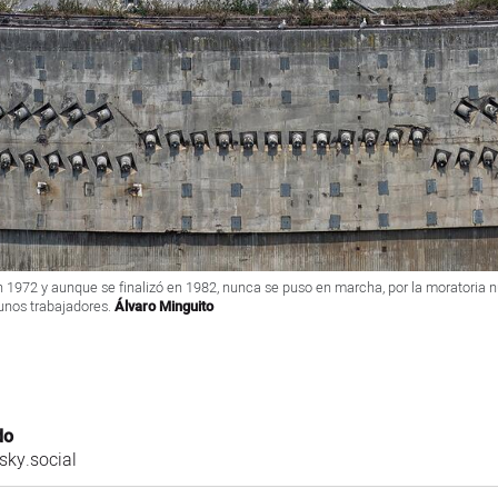
 1972 y aunque se finalizó en 1982, nunca se puso en marcha, por la moratoria nu
unos trabajadores.
Álvaro Minguito
do
ky.social