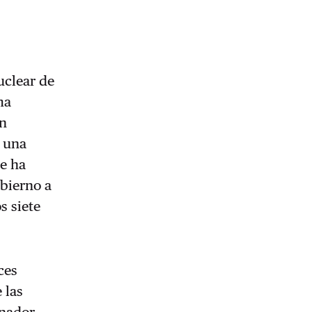
uclear de
ma
an
o una
se ha
obierno a
s siete
ces
 las