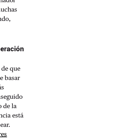
inador
muchas
ndo,
peración
o de que
le basar
ás
nseguido
 de la
ncia está
ear.
res