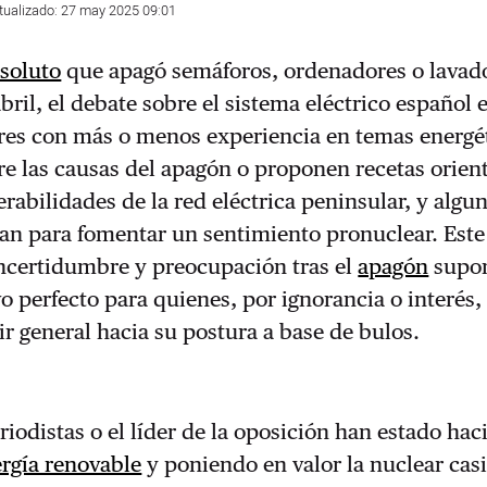
tualizado: 27 may 2025 09:01
bsoluto
que apagó semáforos, ordenadores o lavado
bril, el debate sobre el sistema eléctrico español 
res con más o menos experiencia en temas energé
e las causas del apagón o proponen recetas orien
erabilidades de la red eléctrica peninsular, y algu
an para fomentar un sentimiento pronuclear. Este
certidumbre y preocupación tras el
apagón
supo
vo perfecto para quienes, por ignorancia o interés,
tir general hacia su postura a base de bulos.
eriodistas o el líder de la oposición han estado ha
rgía renovable
y poniendo en valor la nuclear cas