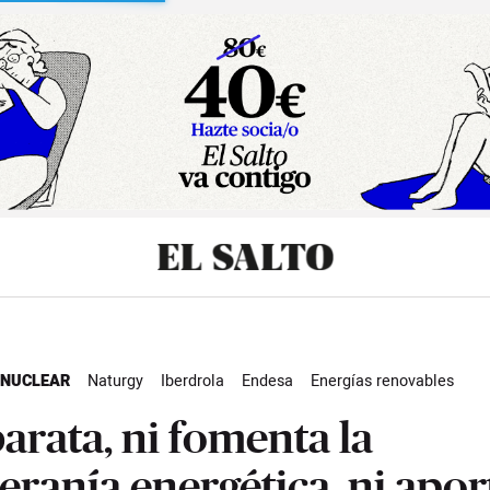
sibilidad
 NUCLEAR
Naturgy
Iberdrola
Endesa
Energías renovables
olar
Energía hidroeléctrica
Energía
Actualidad
barata, ni fomenta la
eranía energética, ni apor