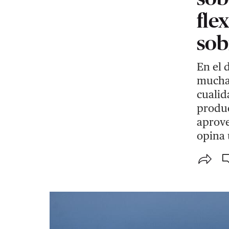
fle
sob
En el 
mucha 
cualid
produc
aprove
opina 