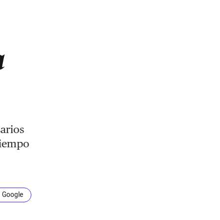
a
arios
tiempo
n Google