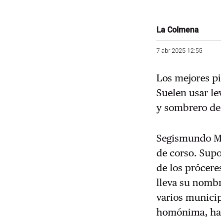
La Colmena
7 abr 2025 12:55
Los mejores pir
Suelen usar lev
y sombrero de 
Segismundo Mo
de corso. Supo
de los prócer
lleva su nombr
varios municip
homónima, hay