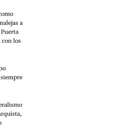
 como
nalejas a
 Puerta
 con los
upo
a siempre
beralismo
arquista,
o