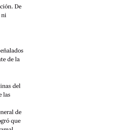
ción. De
 ni
señalados
te de la
inas del
e las
eneral de
ogró que
 ramal