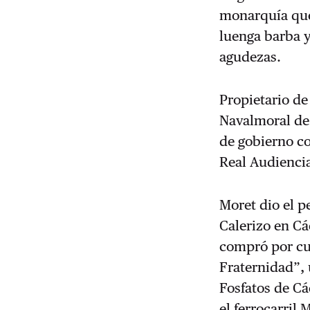
monarquía que
luenga barba y
agudezas.
Propietario de
Navalmoral de 
de gobierno co
Real Audienci
Moret dio el p
Calerizo en Cá
compró por cua
Fraternidad”, 
Fosfatos de Cá
el ferrocarril