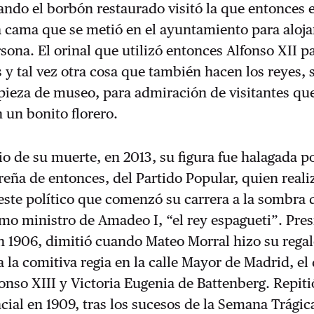
ando el borbón restaurado visitó la que entonces er
cama que se metió en el ayuntamiento para alojar
rsona. El orinal que utilizó entonces Alfonso XII p
y tal vez otra cosa que también hacen los reyes, 
ieza de museo, para admiración de visitantes que
 un bonito florero.
io de su muerte, en 2013, su figura fue halagada po
reña de entonces, del Partido Popular, quien reali
este político que comenzó su carrera a la sombra 
mo ministro de Amadeo I, “el rey espagueti”. Pre
 1906, dimitió cuando Mateo Morral hizo su regalo
 la comitiva regia en la calle Mayor de Madrid, el 
onso XIII y Victoria Eugenia de Battenberg. Repiti
cial en 1909, tras los sucesos de la Semana Trágic