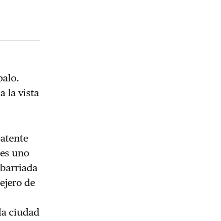
palo.
a la vista
patente
 es uno
 barriada
ejero de
la ciudad