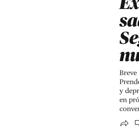
E
sa
Se
nu
Breve 
Prende
y depr
en pr
conve