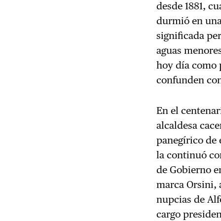
desde 1881, cu
durmió en una 
significada pe
aguas menores 
hoy día como p
confunden con
En el centenar
alcaldesa cace
panegírico de 
la continuó co
de Gobierno en
marca Orsini, a
nupcias de Alf
cargo presiden