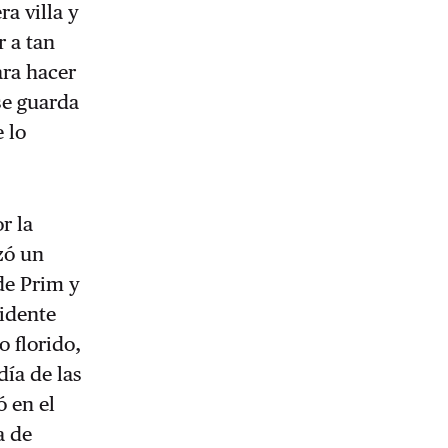
a villa y
 a tan
ara hacer
se guarda
 lo
r la
zó un
de Prim y
sidente
 florido,
día de las
ó en el
a de