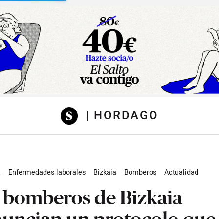
sibilidad
| HORDAGO
L
Enfermedades laborales
Bizkaia
Bomberos
Actualidad
 bomberos de Bizkaia
uncian un protocolo que 