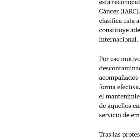
está reconocid
Cáncer (IARC),
clasifica esta
constituye ade
internacional.
Por ese motivo
descontaminaci
acompañados d
forma efectiva
el mantenimien
de aquellos c
servicio de e
Tras las prote