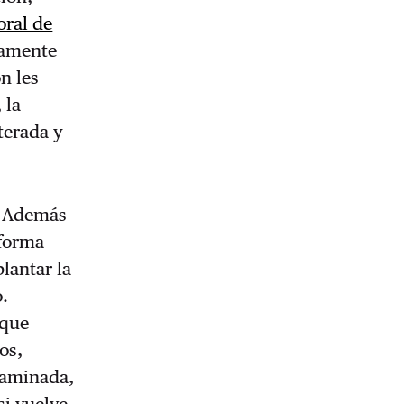
oral de
camente
n les
 la
terada y
n. Además
 forma
lantar la
o.
 que
os,
ntaminada,