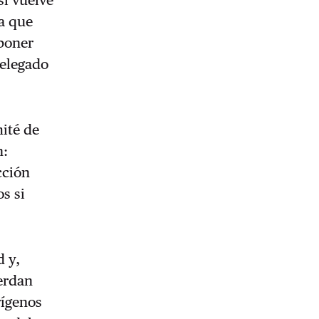
si vuelve
pa que
 poner
delegado
mité de
n:
cción
s si
d y,
uerdan
rígenos