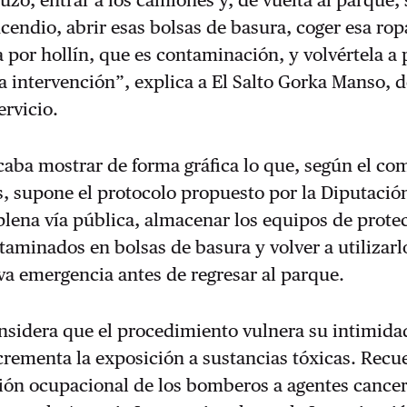
zo, entrar a los camiones y, de vuelta al parque, 
ncendio, abrir esas bolsas de basura, coger esa ro
por hollín, que es contaminación, y volvértela a
la intervención”, explica a El Salto Gorka Manso, 
ervicio.
aba mostrar de forma gráfica lo que, según el co
, supone el protocolo propuesto por la Diputació
lena vía pública, almacenar los equipos de prote
taminados en bolsas de basura y volver a utilizarlo
a emergencia antes de regresar al parque.
onsidera que el procedimiento vulnera su intimida
crementa la exposición a sustancias tóxicas. Rec
ción ocupacional de los bomberos a agentes cance