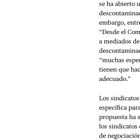
se ha abierto 
descontaminac
embargo, entre
“Desde el Comi
a mediados de 
descontaminac
“muchas esper
tienen que hac
adecuado."
Los sindicatos
específica par
propuesta ha s
los sindicatos
de negociación