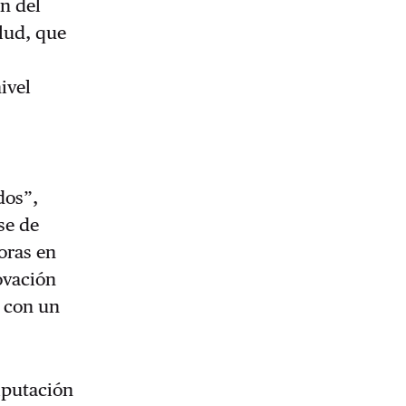
ón del
lud, que
ivel
dos”,
se de
oras en
ovación
 con un
iputación