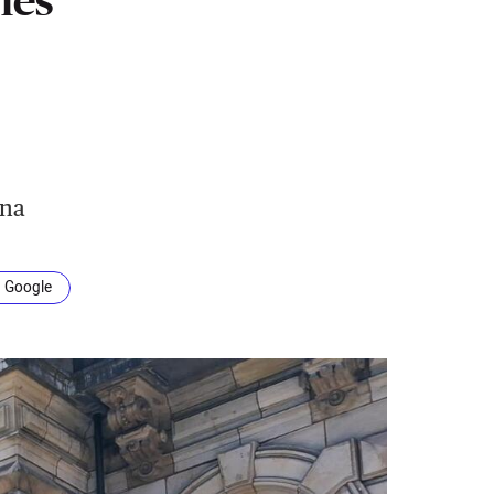
una
n Google