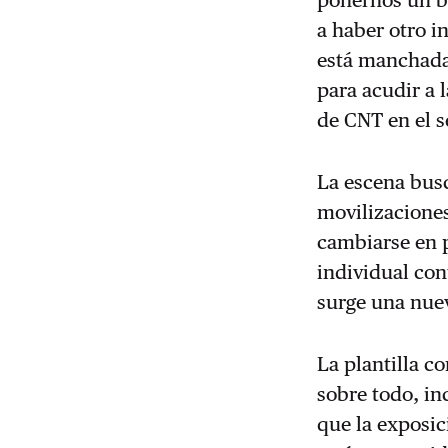
ponernos un bu
a haber otro i
está manchada 
para acudir a 
de CNT en el s
La escena busc
movilizaciones
cambiarse en p
individual con
surge una nuev
La plantilla c
sobre todo, in
que la exposi