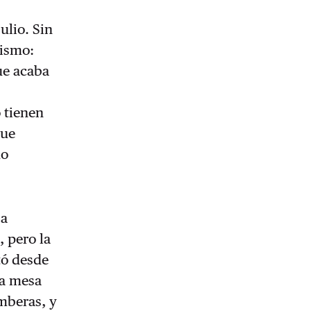
ulio. Sin
cismo:
ue acaba
 tienen
que
do
sa
 pero la
tó desde
na mesa
mberas, y