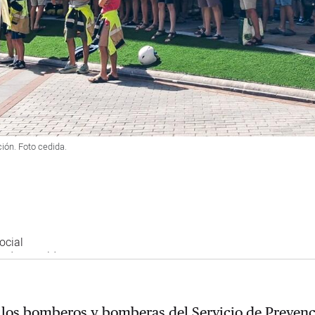
ción. Foto cedida.
ocial
odon.world
 los bomberos y bomberas del Servicio de Prevenc