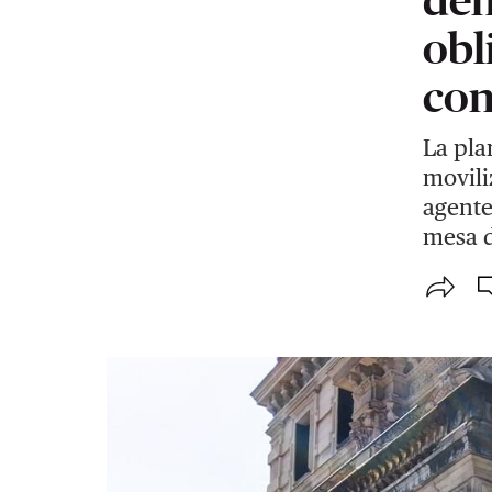
obl
con
La pla
movili
agente
mesa d