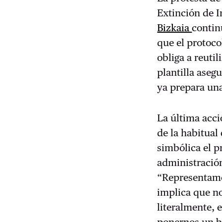
Extinción de 
Bizkaia
contin
que el protoco
obliga a reuti
plantilla aseg
ya prepara una
La última acci
de la habitual
simbólica el 
administració
“Representamo
implica que n
literalmente, 