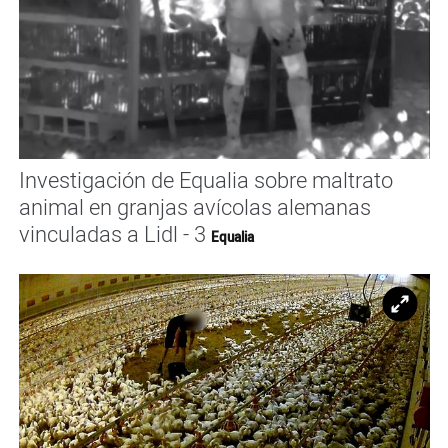
Investigación de Equalia sobre maltrato
animal en granjas avícolas alemanas
vinculadas a Lidl - 3
Equalia
Ampl