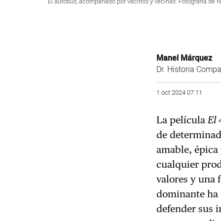
El autobús, acompañado por vecinos y vecinas. Fotografía de No
Manel Márquez
Dr. Historia Compa
1 oct 2024 07:11
La película
El 
de determinada
amable, épica 
cualquier prod
valores y una 
dominante ha u
defender sus 