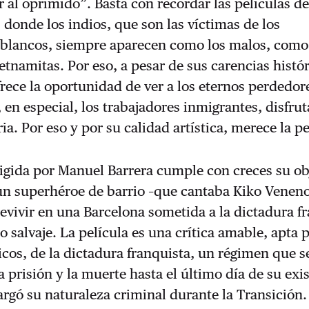
r al oprimido”. Basta con recordar las películas de
donde los indios, que son las víctimas de los
 blancos, siempre aparecen como los malos, com
ietnamitas. Por eso, a pesar de sus carencias histór
frece la oportunidad de ver a los eternos perdedore
, en especial, los trabajadores inmigrantes, disfru
ia. Por eso y por su calidad artística, merece la pe
rigida por Manuel Barrera cumple con creces su ob
un superhéroe de barrio –que cantaba Kiko Veneno
evivir en una Barcelona sometida a la dictadura f
o salvaje. La película es una crítica amable, apta 
icos, de la dictadura franquista, un régimen que 
la prisión y la muerte hasta el último día de su exi
argó su naturaleza criminal durante la Transición.