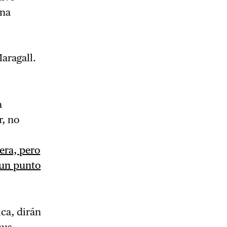
una
n
Maragall.
a
r, no
era, pero
a un punto
ica, dirán
sus