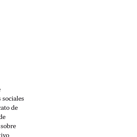
e
 sociales
cato de
de
 sobre
tivo