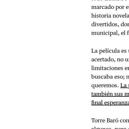
marcado por el
historia nove
divertidos, d
municipal, el 
La película es
acertado, no u
limitaciones en
buscaba eso; n
queremos.
La 
también sus mi
final esperanz
Torre Baró con
algunos, pero 