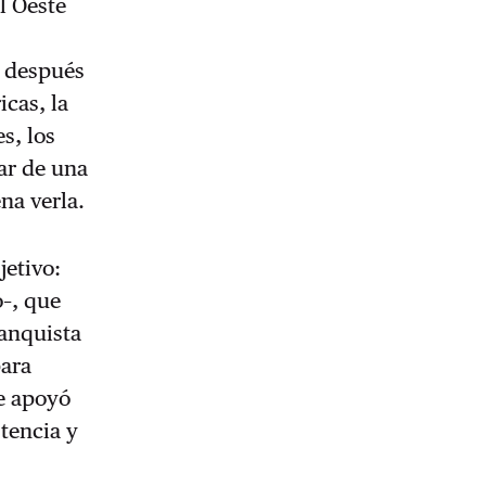
l Oeste
o después
icas, la
s, los
tar de una
na verla.
jetivo:
–, que
ranquista
para
se apoyó
stencia y