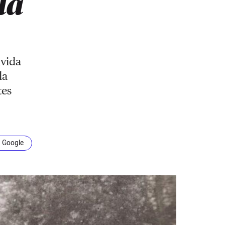
 la
lvida
la
tes
n Google