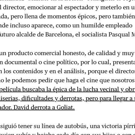
 director, emocionar al espectador y meterlo en 
lada, pero llena de momentos épicos, pero tambié
onde incluso aparece, como un humilde empleado
futuro alcalde de Barcelona, el socialista Pasqual 
 un producto comercial honesto, de calidad y muy
n documental o cine político, por lo cual, present
 los contenidos y en el análisis, porque el directo
o le podemos pedir que haga el cine que nosotros
película buscaba la épica de la lucha vecinal y obr
serias, dificultades y derrotas, pero para llegar 
ador. David derrota a Goliat.
siguió tener su línea de autobús, una victoria pírr
quien subía y bajaba cada día con sus hijos o con 