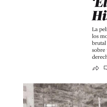
‘E
Hi
La pel
los mo
brutal
sobre 
derec