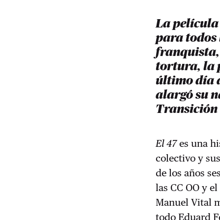
La película
para todos 
franquista,
tortura, la
último día 
alargó su n
Transición
El 47
es una his
colectivo y su
de los años se
las CC OO y el
Manuel Vital m
todo Eduard Fe