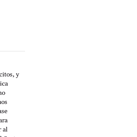
itos, y
ica
mo
nos
ase
ara
 al