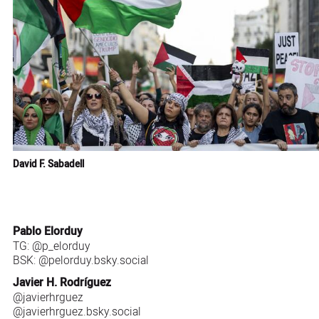
David F. Sabadell
Pablo Elorduy
TG:
@p_elorduy
BSK:
@pelorduy.bsky.social
Javier H. Rodríguez
@javierhrguez
@javierhrguez.bsky.social