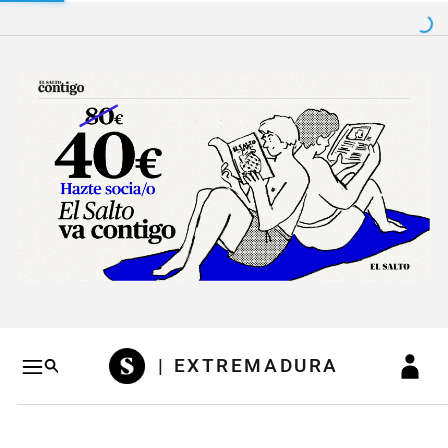
Salto a contenido
Salto a navegación
Conteni
| EXTREMADURA