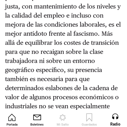
justa, con mantenimiento de los niveles y
la calidad del empleo e incluso con
mejora de las condiciones laborales, es el
mejor antídoto frente al fascismo. Más
allá de equilibrar los costes de transición
para que no recaigan sobre la clase
trabajadora ni sobre un entorno
geográfico específico, su presencia
también es necesaria para que
determinados eslabones de la cadena de
valor de algunos procesos económicos o
industriales no se vean especialmente
perjudicados. Nos va el futuro en esto.
Radio
Portada
Boletines
Mi Salto
Guardados
Revista