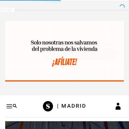
Salto a contenido
Salto a navegación
Conteni
| MADRID