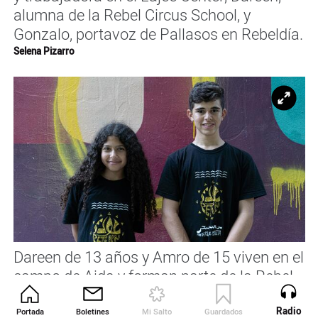
alumna de la Rebel Circus School, y
Gonzalo, portavoz de Pallasos en Rebeldía.
Selena Pizarro
Ampl
Dareen de 13 años y Amro de 15 viven en el
campo de Aida y forman parte de la Rebel
Circus School.
Selena Pizarro
Radio
Portada
Boletines
Mi Salto
Guardados
Revista