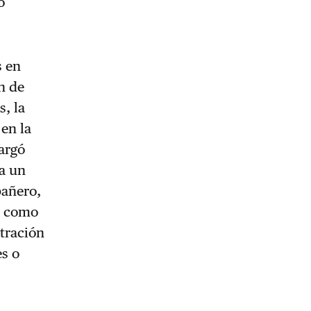
o
s en
n de
, la
en la
cargó
ra un
pañero,
a como
ltración
es o