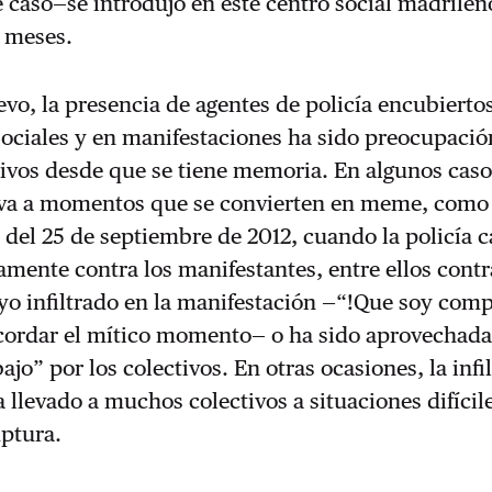
 caso—se introdujo en este centro social madrileñ
s meses.
vo, la presencia de agentes de policía encubierto
ociales y en manifestaciones ha sido preocupació
vos desde que se tiene memoria. En algunos casos
leva a momentos que se convierten en meme, como 
 del 25 de septiembre de 2012, cuando la policía 
mente contra los manifestantes, entre ellos cont
o infiltrado en la manifestación —“!Que soy com
ecordar el mítico momento— o ha sido aprovechad
ajo” por los colectivos. En otras ocasiones, la infi
a llevado a muchos colectivos a situaciones difícil
uptura.