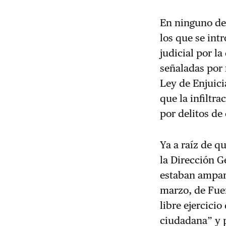
En ninguno de 
los que se int
judicial por l
señaladas por 
Ley de Enjuici
que la infiltr
por delitos de
Ya a raíz de q
la
Dirección Ge
estaban ampara
marzo, de Fuer
libre ejercicio
ciudadana” y p