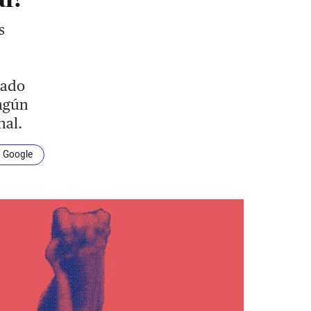
s
lado
ingún
nal.
n Google