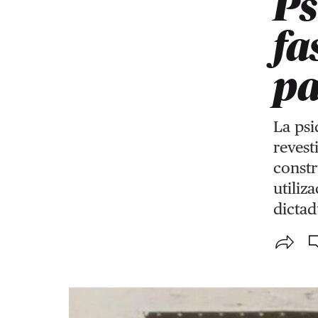
Ps
fa
pa
La psi
revest
constr
utiliz
dictad