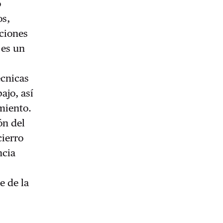
o
os,
ciones
 es un
écnicas
ajo, así
miento.
ón del
cierro
ncia
e de la