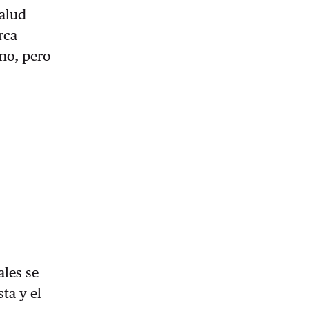
salud
rca
no, pero
ales se
sta y el