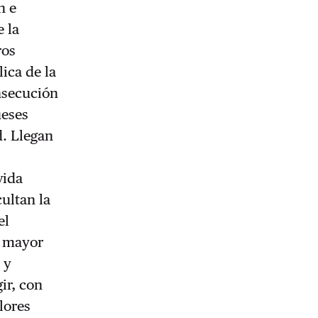
n e
e la
ros
ica de la
nsecución
ueses
d. Llegan
vida
cultan la
el
r mayor
 y
ir, con
lores