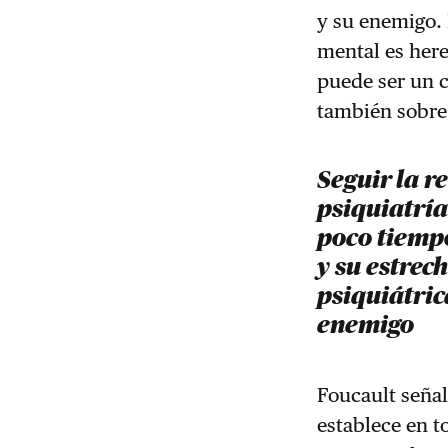
y su enemigo. 
mental es here
puede ser un 
también sobre 
Seguir la r
psiquiatría
poco tiempo
y su estrec
psiquiátric
enemigo
Foucault señal
establece en to