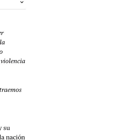
er
la
mo
 violencia
s traemos
y su
 la nación