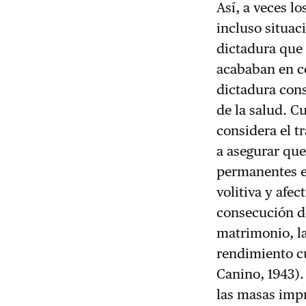
Así, a veces 
incluso situac
dictadura que 
acababan en co
dictadura con
de la salud. C
considera el t
a asegurar que
permanentes en
volitiva y afe
consecución de
matrimonio, l
rendimiento c
Canino, 1943).
las masas impr