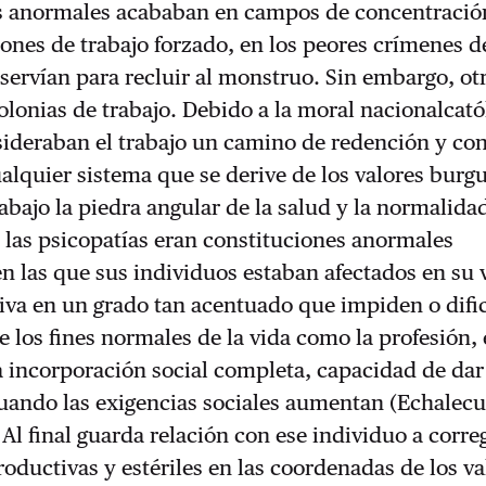
los anormales acababan en campos de concentració
iones de trabajo forzado, en los peores crímenes d
servían para recluir al monstruo. Sin embargo, ot
lonias de trabajo. Debido a la moral nacionalcatól
sideraban el trabajo un camino de redención y co
ualquier sistema que se derive de los valores burg
rabajo la piedra angular de la salud y la normalida
 las psicopatías eran constituciones anormales
 las que sus individuos estaban afectados en su 
ctiva en un grado tan acentuado que impiden o difi
 los fines normales de la vida como la profesión, 
a incorporación social completa, capacidad de da
uando las exigencias sociales aumentan (Echalecu
 Al final guarda relación con ese individuo a correg
oductivas y estériles en las coordenadas de los va