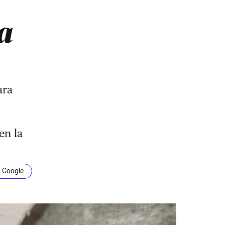
a
ara
en la
n Google