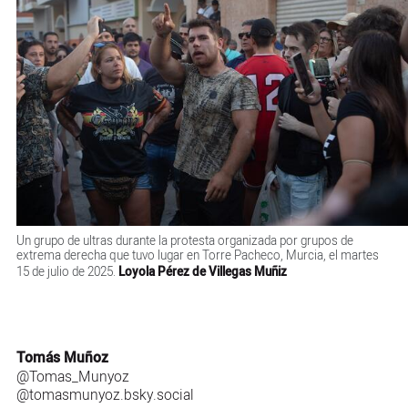
Un grupo de ultras durante la protesta organizada por grupos de
extrema derecha que tuvo lugar en Torre Pacheco, Murcia, el martes
15 de julio de 2025.
Loyola Pérez de Villegas Muñiz
Tomás Muñoz
@Tomas_Munyoz
@tomasmunyoz.bsky.social