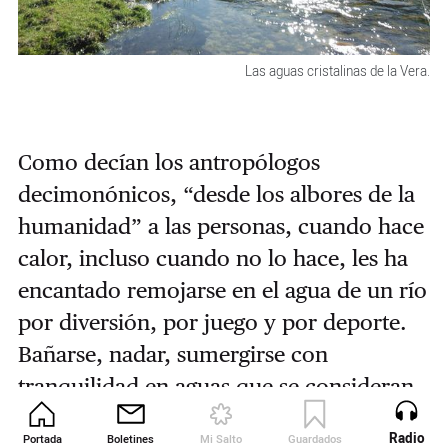
Las aguas cristalinas de la Vera.
Como decían los antropólogos
decimonónicos, “desde los albores de la
humanidad” a las personas, cuando hace
calor, incluso cuando no lo hace, les ha
encantado remojarse en el agua de un río
por diversión, por juego y por deporte.
Bañarse, nadar, sumergirse con
tranquilidad en aguas que se consideran
medicinales o purificadoras es una
Radio
Portada
Boletines
Mi Salto
Guardados
Revista