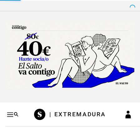
Salto a contenido
Salto a navegación
Conteni
| EXTREMADURA