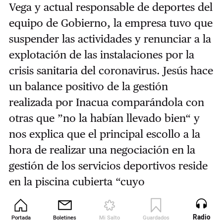
Vega y actual responsable de deportes del
equipo de Gobierno, la empresa tuvo que
suspender las actividades y renunciar a la
explotación de las instalaciones por la
crisis sanitaria del coronavirus. Jesús hace
un balance positivo de la gestión
realizada por Inacua comparándola con
otras que ”no la habían llevado bien“ y
nos explica que el principal escollo a la
hora de realizar una negociación en la
gestión de los servicios deportivos reside
en la piscina cubierta “cuyo
mantenimiento es lo más caro” y
requiere por parte de la empresa privada
Radio
Portada
Boletines
Mi Salto
Guardados
Revista