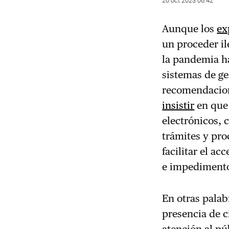
20 oct 2023 06:42
Aunque los
ex
un proceder il
la pandemia h
sistemas de ge
recomendacio
insistir
en que 
electrónicos, 
trámites y pro
facilitar el ac
e impediment
En otras palab
presencia de c
atención al pú