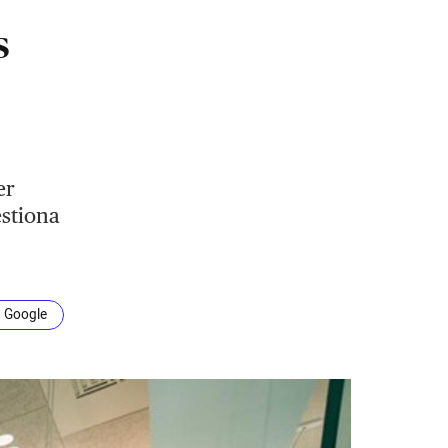
s
er
estiona
n Google