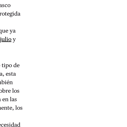
asco
rotegida
que ya
julio
y
 tipo de
a, esta
mbién
obre los
 en las
ente, los
necesidad