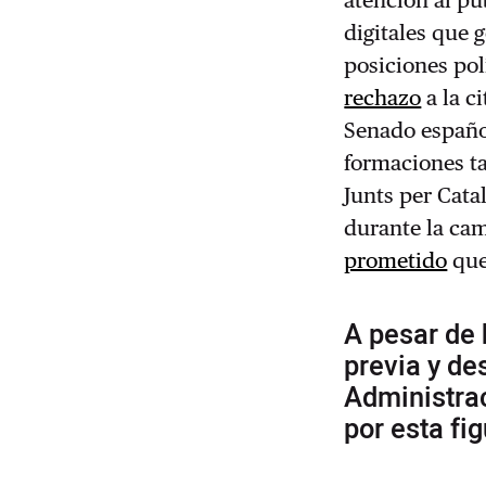
digitales que 
posiciones pol
rechazo
a la c
Senado español
formaciones t
Junts per Cata
durante la cam
prometido
que 
A pesar de 
previa y de
Administra
por esta fi