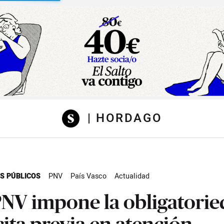
sibilidad
| HORDAGO
OS PÚBLICOS
PNV
País Vasco
Actualidad
PNV impone la obligatori
cita previa en atención