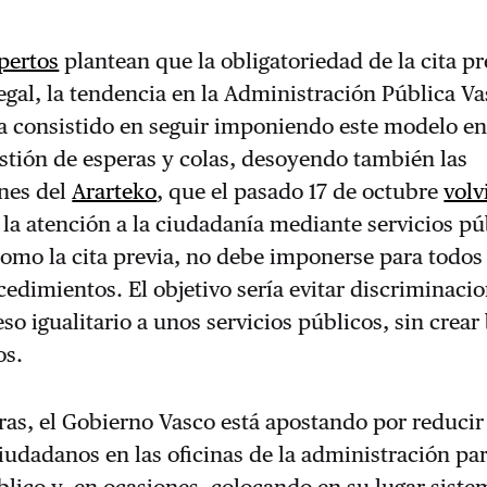
pertos
plantean que la obligatoriedad de la cita pr
egal, la tendencia en la Administración Pública Va
a consistido en seguir imponiendo este modelo en
stión de esperas y colas, desoyendo también las
nes del
Ararteko
, que el pasado 17 de octubre
volv
la atención a la ciudadanía mediante servicios pú
como la cita previa, no debe imponerse para todos
cedimientos. El objetivo sería evitar discriminaci
ceso igualitario a unos servicios públicos, sin crear
os.
ras, el Gobierno Vasco está apostando por reducir
iudadanos en las oficinas de la administración par
blico y, en ocasiones, colocando en su lugar siste