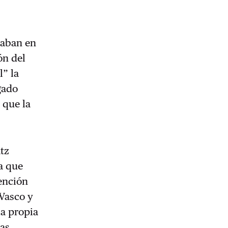
taban en
ón del
l” la
ogado
 que la
tz
a que
tención
 Vasco y
la propia
las