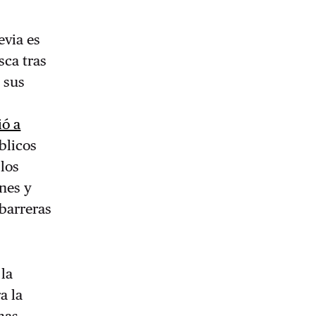
evia es
sca tras
 sus
ió a
blicos
 los
ones y
 barreras
 la
a la
mas