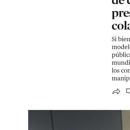
pre
col
Si bie
modelo
públic
mundia
los co
manipu