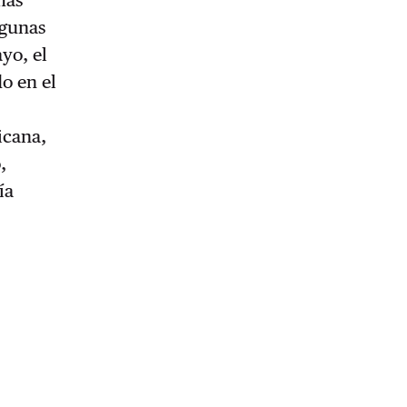
lgunas
yo, el
do en el
icana,
,
ía