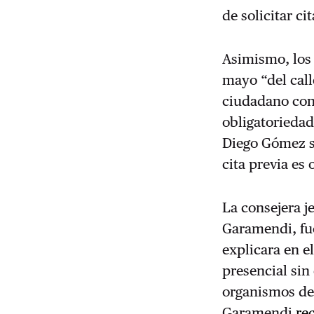
de solicitar ci
Asimismo, los
mayo “del call
ciudadano con 
obligatoriedad
Diego Gómez s
cita previa es
La consejera j
Garamendi, fue
explicara en e
presencial sin
organismos de
Garamendi
re