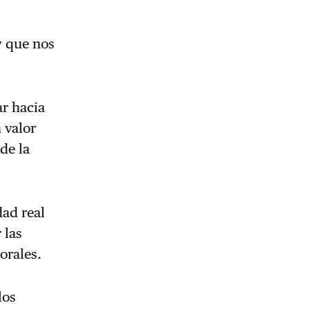
y que nos
ar hacia
 valor
de la
dad real
 las
orales.
los