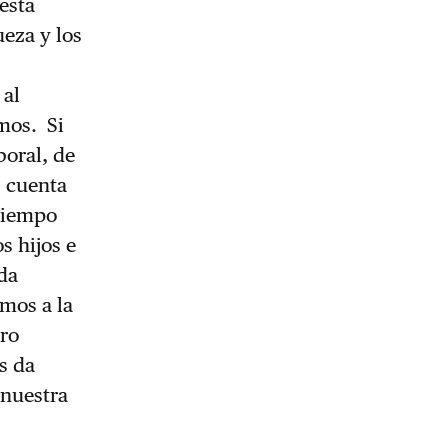
está
ueza y los
 al
amos. Si
boral, de
s cuenta
 tiempo
s hijos e
ida
amos a la
tro
s da
 nuestra