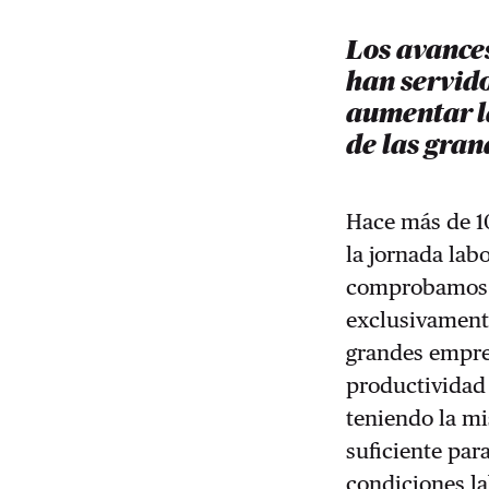
Los avances
han servid
aumentar l
de las gra
Hace más de 10
la jornada lab
comprobamos q
exclusivament
grandes empre
productividad
teniendo la mi
suficiente par
condiciones la