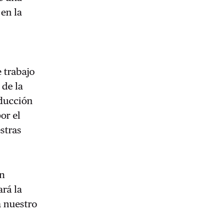
en la
e trabajo
 de la
educción
or el
stras
én
ará la
a nuestro