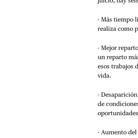
juicio, hay se
- Más tiempo l
realiza como p
- Mejor repart
un reparto má
esos trabajos 
vida.
- Desaparición
de condiciones
oportunidades 
- Aumento del 