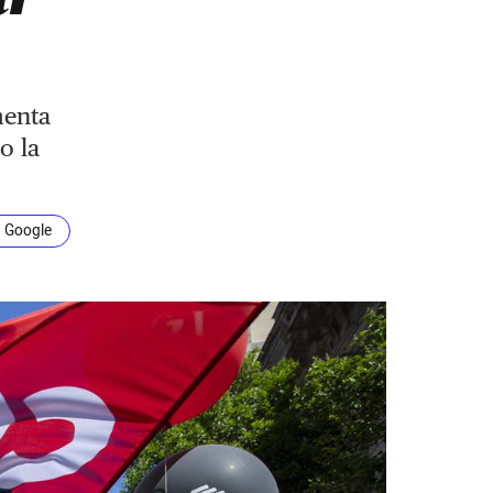
menta
o la
n Google