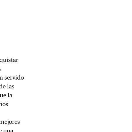
quistar
y
n servido
de las
ue la
mos
 mejores
de una