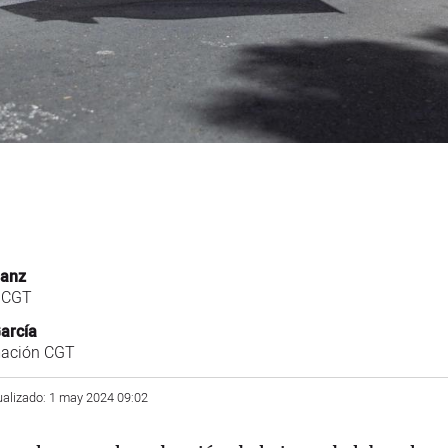
Sanz
l CGT
arcía
mación CGT
ualizado: 1 may 2024 09:02