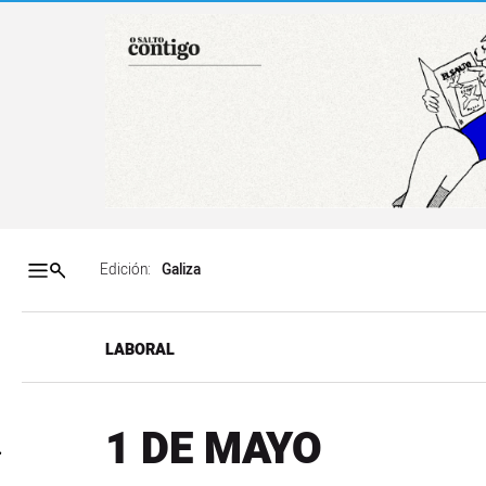
Salto a contenido
Salto a navegación
Contenidos portada
Acce
Edición:
LABORAL
1 DE MAYO