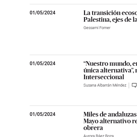
La transición ecoso
01
/
05/2024
Palestina, ejes de 
Gessamí Forner
“Nuestro mundo, en
01
/
05/2024
única alternativa”,
Interseccional
Susana Albarrán Méndez
Miles de andaluzas 
01
/
05/2024
Mayo alternativo r
obrera
Aurora Báez Boza