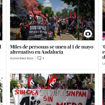
Miles de personas se unen al 1 de mayo
l
‘
alternativo en Andalucía
e
d
Aurora Báez Boza
3
L