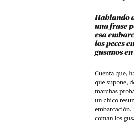
Hablando d
una frase p
esa embarc
los peces e
gusanos en 
Cuenta que, ha
que supone, de
marchas proba
un chico resum
embarcación. 
coman los gusa