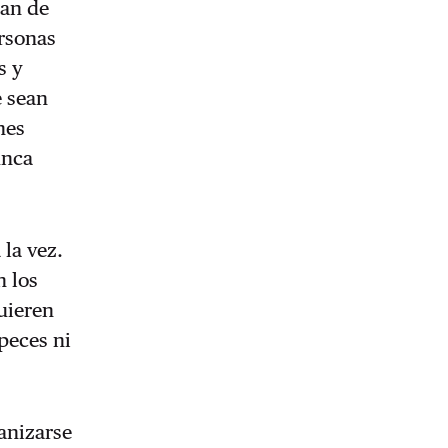
lan de
ersonas
s y
e sean
nes
unca
 la vez.
n los
uieren
 peces ni
anizarse