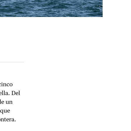
cinco
lla. Del
de un
que
ontera.