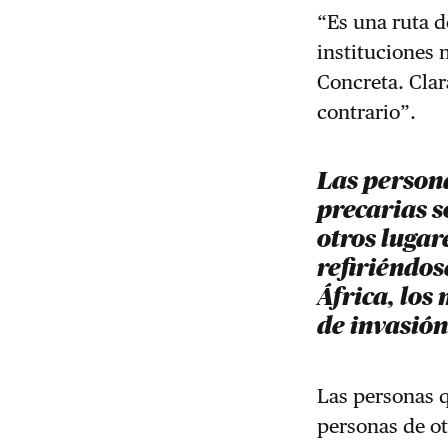
“Es una ruta d
instituciones 
Concreta. Clar
contrario”.
Las person
precarias s
otros lugare
refiriéndos
África, lo
de invasió
Las personas q
personas de otr