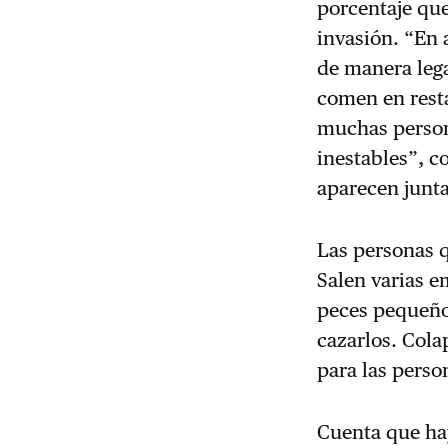
porcentaje que
invasión. “En 
de manera lega
comen en rest
muchas person
inestables”, c
aparecen junta
Las personas q
Salen varias e
peces pequeños
cazarlos. Cola
para las person
Cuenta que ha