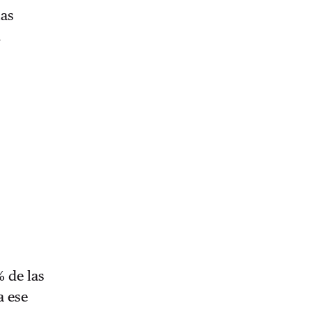
las
.
 de las
a ese