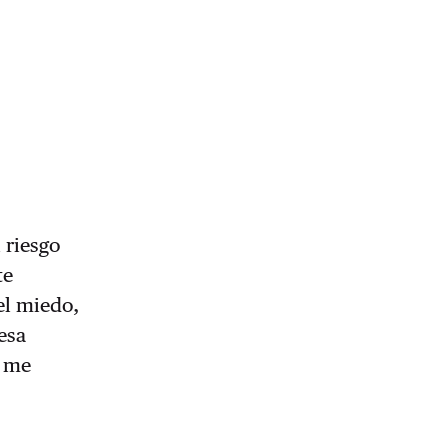
 riesgo
te
el miedo,
esa
e me