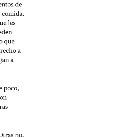
ientos de
n comida.
ue les
ueden
lo que
erecho a
gan a
e poco,
con
ras
Otras no.