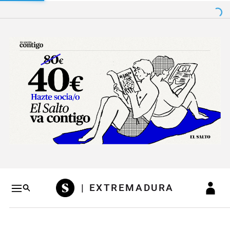
Salto a contenido
Salto a navegación
Conteni
| EXTREMADURA