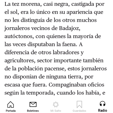
La tez morena, casi negra, castigada por
el sol, era lo único en su apariencia que
no les distinguía de los otros muchos
jornaleros vecinos de Badajoz,
autóctonos, con quienes la mayoría de
las veces disputaban la faena. A
diferencia de otros labradores y
agricultores, sector importante también
de la población pacense, estos jornaleros
no disponían de ninguna tierra, por
escasa que fuera. Compaginaban oficios
según la temporada, cuando los había, e
integraban una masa de segadores,
carreteros, horneros, carboneros,
Radio
Portada
Boletines
Mi Salto
Guardados
Revista