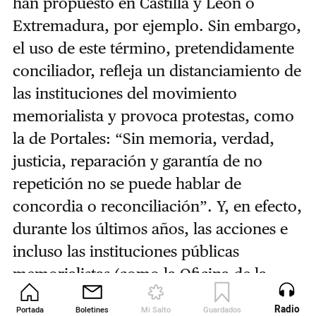
han propuesto en Castilla y León o
Extremadura, por ejemplo. Sin embargo,
el uso de este término, pretendidamente
conciliador, refleja un distanciamiento de
las instituciones del movimiento
memorialista y provoca protestas, como
la de Portales: “Sin memoria, verdad,
justicia, reparación y garantía de no
repetición no se puede hablar de
concordia o reconciliación”. Y, en efecto,
durante los últimos años, las acciones e
incluso las instituciones públicas
memorialistas (como la Oficina de la
Memoria Histórica en Sevilla) han ido
Radio
Portada
Boletines
Mi Salto
Guardados
Revista