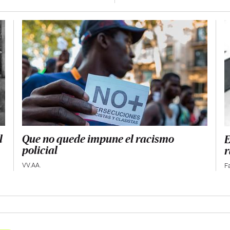
Que no quede impune el racismo
l
E
policial
r
VV.AA.
F