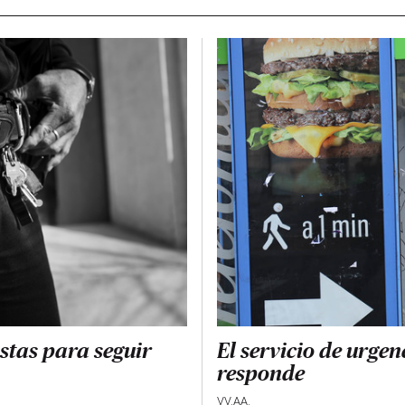
istas para seguir
El servicio de urge
responde
VV.AA.