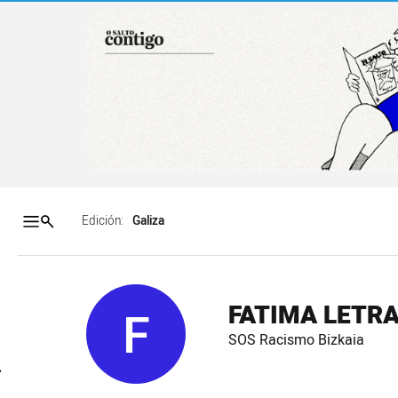
Salto a contenido
Salto a navegación
Contenidos portada
Acce
Edición:
FATIMA LETR
F
SOS Racismo Bizkaia