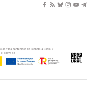
ocias y los contenidos de Economía Social y
 el apoyo de
/
El Salto Radio
Abecedario Latinoamericano
Recomendado
📅︎
OTROS PODCAST