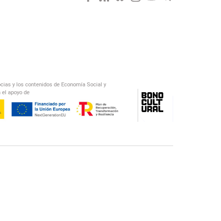
ocias y los contenidos de Economía Social y
 el apoyo de
/
El Salto Radio
Abecedario Latinoamericano
Recomendado
📅︎
OTROS PODCAST