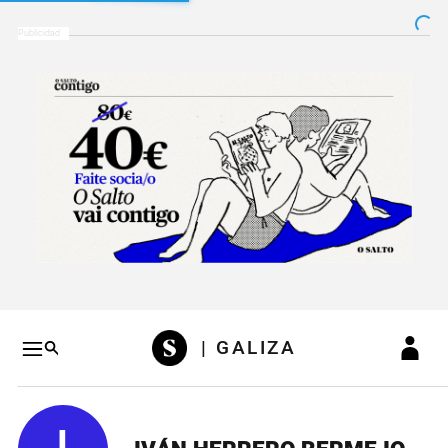
Salto a contenido
Salto a navegación
Conteni
| GALIZA