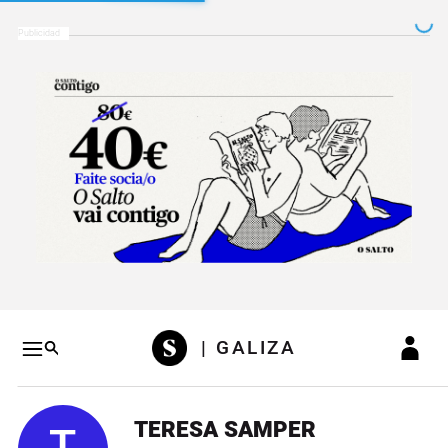
Salto a contenido
Salto a navegación
Conteni
| GALIZA
TERESA SAMPER