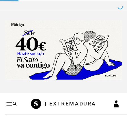
Salto a contenido
Salto a navegación
Conteni
| EXTREMADURA