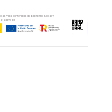
ocias y los contenidos de Economía Social y
 el apoyo de
/
El Salto Radio
Abecedario Latinoamericano
Recomendado
📅︎
OTROS PODCAST