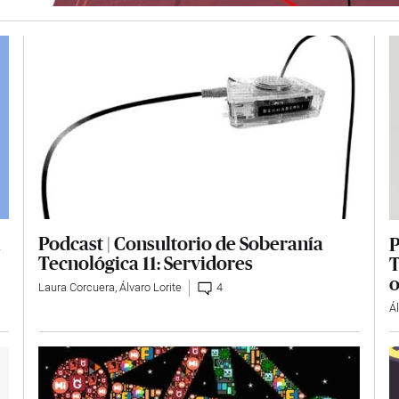
Podcast | Consultorio de Soberanía
a
P
Tecnológica 11: Servidores
T
o
Laura Corcuera
,
Álvaro Lorite
4
Ál