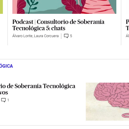
Podcast | Consultorio de Soberanía
P
Tecnológica 5: chats
T
Álvaro Lorite
,
Laura Corcuera
5
Ál
ÓGICA
rio de Soberanía Tecnológica
ivos
1