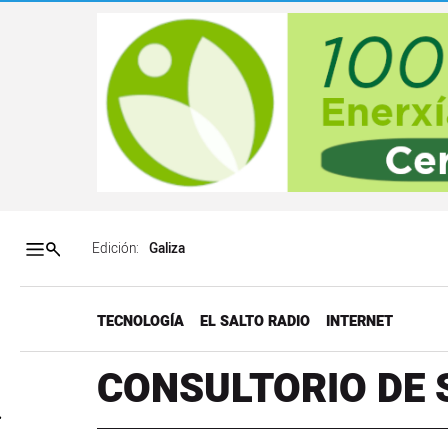
Salto a contenido
Salto a navegación
Contenidos portada
Acce
Edición:
TECNOLOGÍA
EL SALTO RADIO
INTERNET
CONSULTORIO DE 