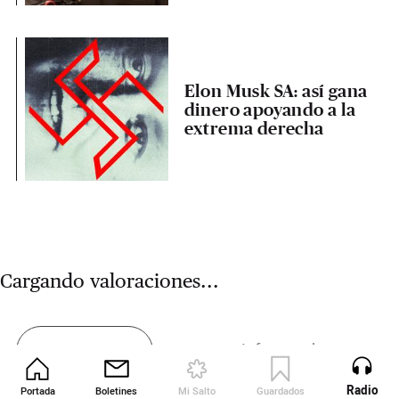
Elon Musk SA: así gana
dinero apoyando a la
extrema derecha
Cargando valoraciones...
Informar de un error
Comentar
Radio
Portada
Boletines
Mi Salto
Guardados
Revista