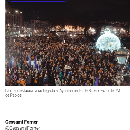
La manifestación a su llegada al Ayuntamiento de Bilbao. Foto de JM
de Pablos
Gessamí Forner
@GessamiForner