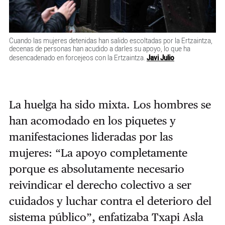
Cuando las mujeres detenidas han salido escoltadas por la Ertzaintza,
decenas de personas han acudido a darles su apoyo, lo que ha
desencadenado en forcejeos con la Ertzaintza.
Javi Julio
La huelga ha sido mixta
. Los hombres se
han acomodado en los piquetes y
manifestaciones lideradas por las
mujeres: “La apoyo completamente
porque es absolutamente necesario
reivindicar el derecho colectivo a ser
cuidados y luchar contra el deterioro del
sistema público”, enfatizaba Txapi Asla